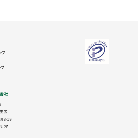
ップ
ップ
式会社
5
田区
3-19
 2F