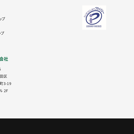
ップ
ップ
式会社
5
田区
3-19
 2F